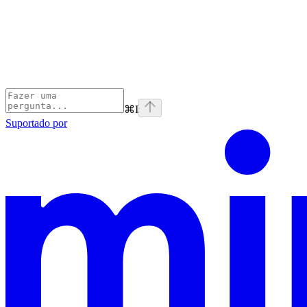
⌘
I
Suportado por