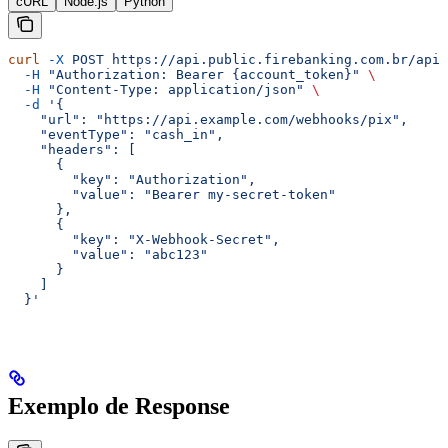
cURL
Node.js
Python
curl
 -X
 POST
 https://api.public.firebanking.com.br/api/
  -H
 "Authorization: Bearer {account_token}"
 \
  -H
 "Content-Type: application/json"
 \
  -d
 '{
    "url": "https://api.example.com/webhooks/pix",
    "eventType": "cash_in",
    "headers": [
      {
        "key": "Authorization",
        "value": "Bearer my-secret-token"
      },
      {
        "key": "X-Webhook-Secret",
        "value": "abc123"
      }
    ]
  }'
Exemplo de Response