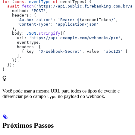
for
 (
const
 eventType
 of
 eventTypes
) {
  await
 fetch
(
'https://api.public.firebanking.com.br/ap
    method:
 'POST'
,
    headers:
 {
      'Authorization'
:
 `Bearer 
${
accountToken
}
`
,
      'Content-Type'
:
 'application/json'
,
    },
    body:
 JSON
.
stringify
({
      url:
 'https://api.example.com/webhooks/pix'
,
      eventType
,
      headers:
 [
        { 
key:
 'X-Webhook-Secret'
, 
value:
 'abc123'
 },
      ],
    }),
  });
}
Você pode usar a mesma URL para todos os tipos de evento e
diferenciar pelo campo
no payload do webhook.
type
Próximos Passos