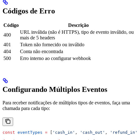
Códigos de Erro
Código
Descrição
URL inválida (não é HTTPS), tipo de evento inválido, ou
400
mais de 5 headers
401
Token não fornecido ou inválido
404
Conta não encontrada
500
Erro interno ao configurar webhook
Configurando Múltiplos Eventos
Para receber notificações de múltiplos tipos de eventos, faça uma
chamada para cada tipo:
const
 eventTypes
 =
 [
'cash_in'
, 
'cash_out'
, 
'refund_in'
,