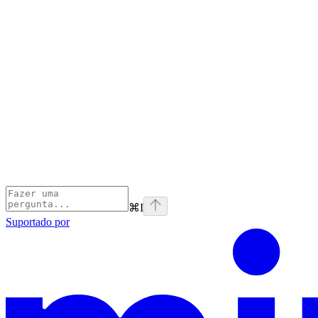
⌘
I
Suportado por