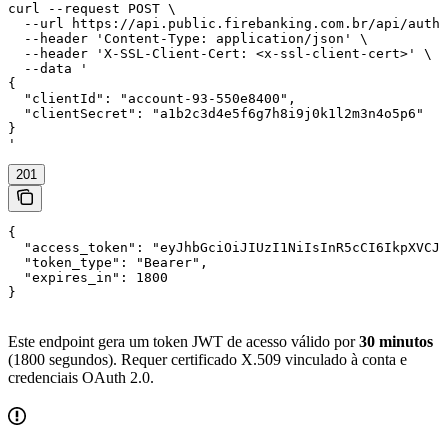
curl --request POST \

  --url https://api.public.firebanking.com.br/api/auth/
  --header 'Content-Type: application/json' \

  --header 'X-SSL-Client-Cert: <x-ssl-client-cert>' \

  --data '

{

  "clientId": "account-93-550e8400",

  "clientSecret": "a1b2c3d4e5f6g7h8i9j0k1l2m3n4o5p6"

}

'
201
{

  "access_token": "eyJhbGciOiJIUzI1NiIsInR5cCI6IkpXVCJ9
  "token_type": "Bearer",

  "expires_in": 1800

}
Este endpoint gera um token JWT de acesso válido por
30 minutos
(1800 segundos). Requer certificado X.509 vinculado à conta e
credenciais OAuth 2.0.