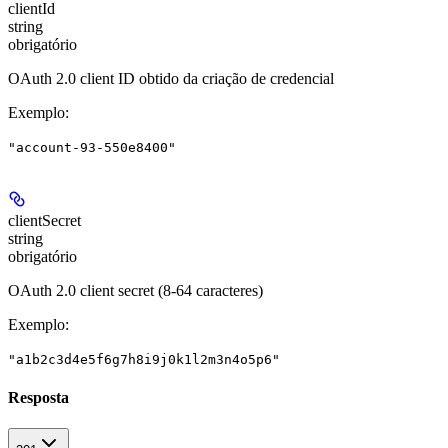
clientId
string
obrigatório
OAuth 2.0 client ID obtido da criação de credencial
Exemplo
:
"account-93-550e8400"
clientSecret
string
obrigatório
OAuth 2.0 client secret (8-64 caracteres)
Exemplo
:
"a1b2c3d4e5f6g7h8i9j0k1l2m3n4o5p6"
Resposta