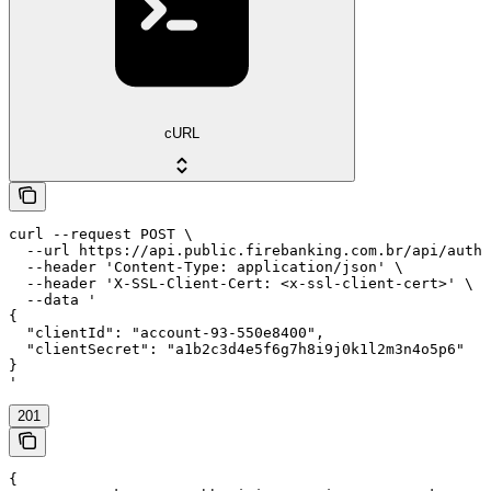
cURL
curl --request POST \

  --url https://api.public.firebanking.com.br/api/auth/
  --header 'Content-Type: application/json' \

  --header 'X-SSL-Client-Cert: <x-ssl-client-cert>' \

  --data '

{

  "clientId": "account-93-550e8400",

  "clientSecret": "a1b2c3d4e5f6g7h8i9j0k1l2m3n4o5p6"

}

'
201
{
