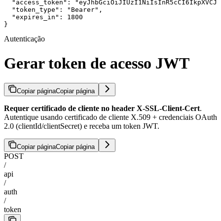
  "access_token": "eyJhbGciOiJIUzI1NiIsInR5cCI6IkpXVCJ9
  "token_type": "Bearer",

  "expires_in": 1800

}
Autenticação
Gerar token de acesso JWT
Copiar página
Copiar página
Requer certificado de cliente no header X-SSL-Client-Cert
.
Autentique usando certificado de cliente X.509 + credenciais OAuth
2.0 (clientId/clientSecret) e receba um token JWT.
Copiar página
Copiar página
POST
/
api
/
auth
/
token