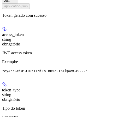
201
application/json
Token gerado com sucesso
access_token
string
obrigatório
JWT access token
Exemplo
:
"eyJhbGciOiJIUzI1NiIsInR5cCI6IkpXVCJ9..."
token_type
string
obrigatório
Tipo do token