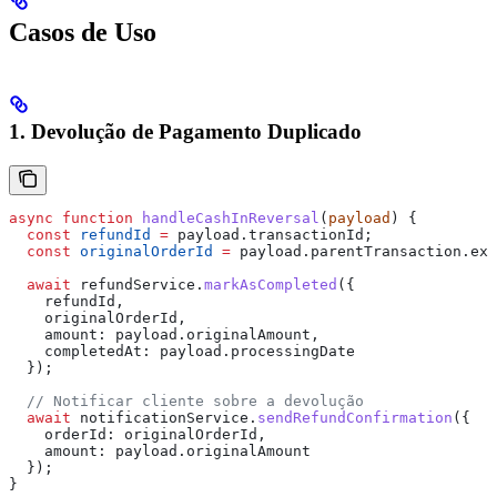
Casos de Uso
1. Devolução de Pagamento Duplicado
async
 function
 handleCashInReversal
(
payload
) {
  const
 refundId
 =
 payload
.
transactionId
;
  const
 originalOrderId
 =
 payload
.
parentTransaction
.
ext
  await
 refundService
.
markAsCompleted
({
    refundId
,
    originalOrderId
,
    amount:
 payload
.
originalAmount
,
    completedAt:
 payload
.
processingDate
  });
  // Notificar cliente sobre a devolução
  await
 notificationService
.
sendRefundConfirmation
({
    orderId:
 originalOrderId
,
    amount:
 payload
.
originalAmount
  });
}