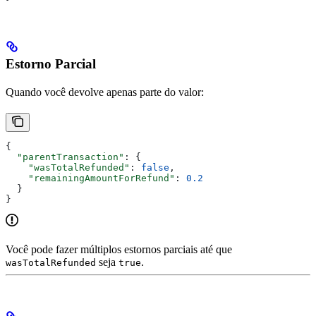
Estorno Parcial
Quando você devolve apenas parte do valor:
{
  "parentTransaction"
: {
    "wasTotalRefunded"
: 
false
,
    "remainingAmountForRefund"
: 
0.2
  }
}
Você pode fazer múltiplos estornos parciais até que
seja
.
wasTotalRefunded
true