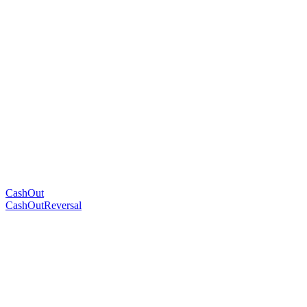
CashOut
CashOutReversal