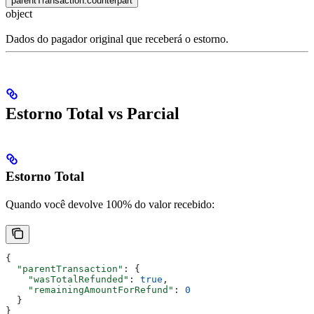
parentTransaction.counterpart
object
Dados do pagador original que receberá o estorno.
Estorno Total vs Parcial
Estorno Total
Quando você devolve 100% do valor recebido:
{
  "parentTransaction"
: {
    "wasTotalRefunded"
: 
true
,
    "remainingAmountForRefund"
: 
0
  }
}