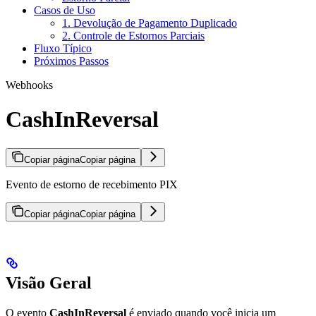
Casos de Uso
1. Devolução de Pagamento Duplicado
2. Controle de Estornos Parciais
Fluxo Típico
Próximos Passos
Webhooks
CashInReversal
Copiar página
Copiar página
Evento de estorno de recebimento PIX
Copiar página
Copiar página
Visão Geral
O evento
CashInReversal
é enviado quando você inicia um