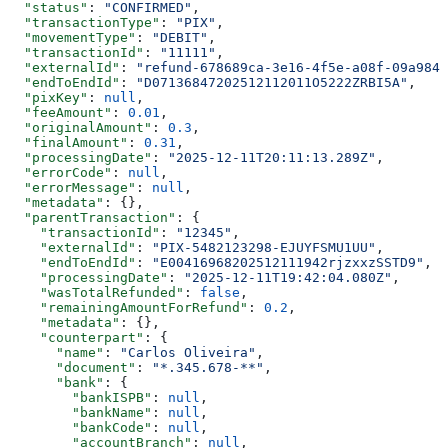
  "status"
: 
"CONFIRMED"
,
  "transactionType"
: 
"PIX"
,
  "movementType"
: 
"DEBIT"
,
  "transactionId"
: 
"11111"
,
  "externalId"
: 
"refund-678689ca-3e16-4f5e-a08f-09a984a
  "endToEndId"
: 
"D07136847202512112011O5222ZRBI5A"
,
  "pixKey"
: 
null
,
  "feeAmount"
: 
0.01
,
  "originalAmount"
: 
0.3
,
  "finalAmount"
: 
0.31
,
  "processingDate"
: 
"2025-12-11T20:11:13.289Z"
,
  "errorCode"
: 
null
,
  "errorMessage"
: 
null
,
  "metadata"
: {},
  "parentTransaction"
: {
    "transactionId"
: 
"12345"
,
    "externalId"
: 
"PIX-5482123298-EJUYFSMU1UU"
,
    "endToEndId"
: 
"E00416968202512111942rjzxxzSSTD9"
,
    "processingDate"
: 
"2025-12-11T19:42:04.080Z"
,
    "wasTotalRefunded"
: 
false
,
    "remainingAmountForRefund"
: 
0.2
,
    "metadata"
: {},
    "counterpart"
: {
      "name"
: 
"Carlos Oliveira"
,
      "document"
: 
"*.345.678-**"
,
      "bank"
: {
        "bankISPB"
: 
null
,
        "bankName"
: 
null
,
        "bankCode"
: 
null
,
        "accountBranch"
: 
null
,