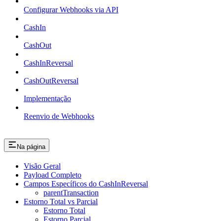
Configurar Webhooks via API
CashIn
CashOut
CashInReversal
CashOutReversal
Implementação
Reenvio de Webhooks
Na página
Visão Geral
Payload Completo
Campos Específicos do CashInReversal
parentTransaction
Estorno Total vs Parcial
Estorno Total
Estorno Parcial