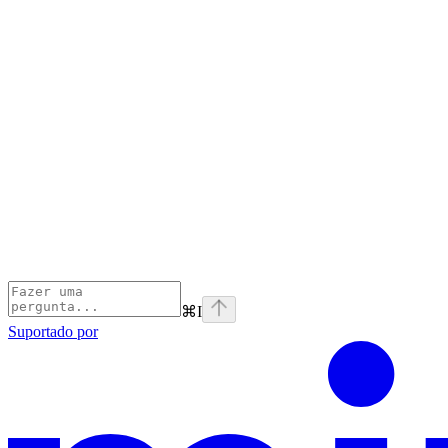
⌘
I
Suportado por