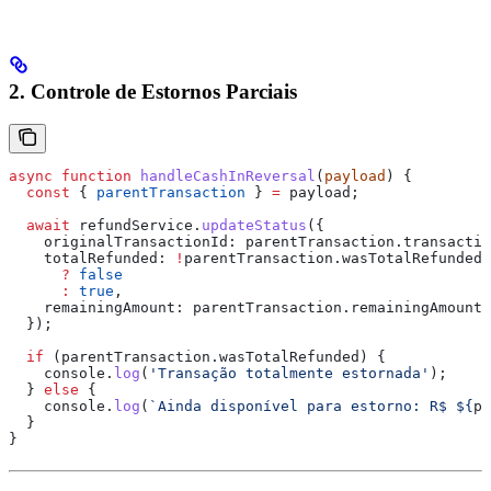
2. Controle de Estornos Parciais
async
 function
 handleCashInReversal
(
payload
) {
  const
 { 
parentTransaction
 } 
=
 payload
;
  await
 refundService
.
updateStatus
({
    originalTransactionId:
 parentTransaction
.
transactio
    totalRefunded:
 !
parentTransaction
.
wasTotalRefunded
      ?
 false
      :
 true
,
    remainingAmount:
 parentTransaction
.
remainingAmountF
  });
  if
 (
parentTransaction
.
wasTotalRefunded
) {
    console
.
log
(
'Transação totalmente estornada'
);
  } 
else
 {
    console
.
log
(
`Ainda disponível para estorno: R$ 
${
pa
  }
}